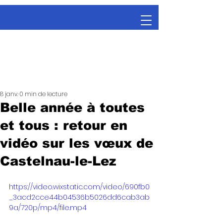
8 janv.
0 min de lecture
Belle année à toutes
et tous : retour en
vidéo sur les vœux de
Castelnau-le-Lez
https://video.wixstatic.com/video/690fb0
_3acd2cce44b04536b5026dd6cab3ab
9a/720p/mp4/file.mp4