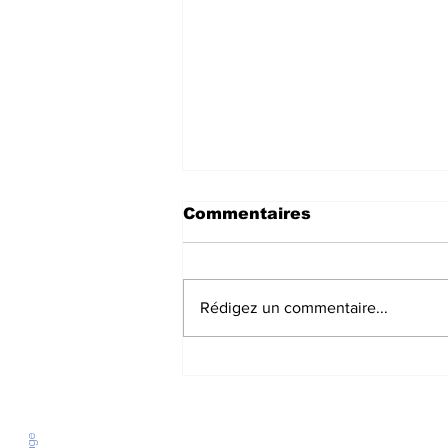
Commentaires
Rédigez un commentaire...
Un immense honneur de
remettre la médaille de
la Ville à Denise
Cambon de Lavalette à
l’occasion de son 100ᵉ