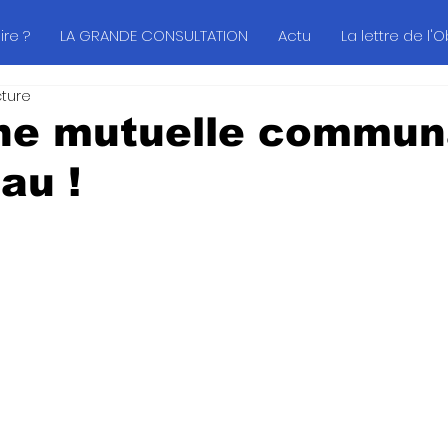
re ?
LA GRANDE CONSULTATION
Actu
La lettre de l'
cture
une mutuelle commun
au !