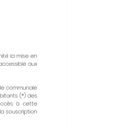
ité la mise en 
ccessible aux 
lle communale 
bitants (*) des 
’accès à cette 
a souscription 