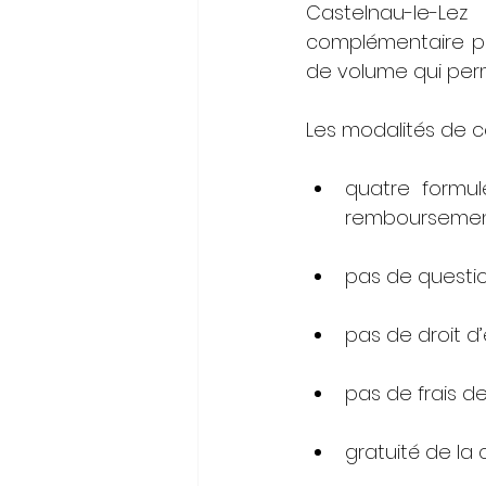
Castelnau-le-Lez
complémentaire prop
de volume qui perme
Les modalités de ce
quatre formul
remboursement 
pas de questio
pas de droit d’
pas de frais de
gratuité de la 