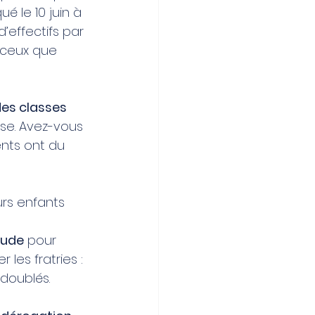
 le 10 juin à 
’effectifs par 
 ceux que 
des classes 
sse. Avez-vous 
nts ont du 
urs enfants 
tude
 pour 
les fratries : 
doublés.