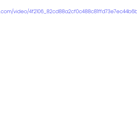
atic.com/video/4f2106_82cd88a2cf0c488c81ffd73e7ec44b6b