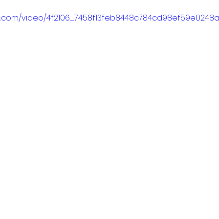
tic.com/video/4f2106_7458f13feb8448c784cd98ef59e0248a/