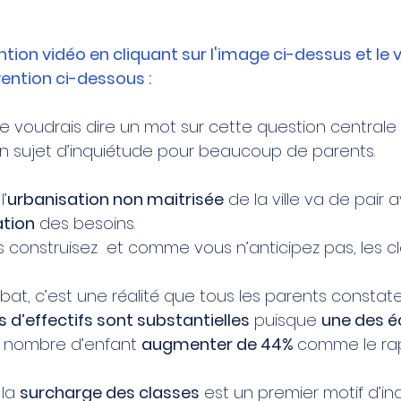
ntion vidéo en cliquant sur l'image ci-dessus et le
vention ci-dessous :
Je voudrais dire un mot sur cette question centrale 
 un sujet d’inquiétude pour beaucoup de parents. 
’
urbanisation non maitrisée
 de la ville va de pair 
tion
 des besoins. 
s construisez  et comme vous n’anticipez pas, les c
at, c’est une réalité que tous les parents constate
d’effectifs sont substantielles
 puisque 
une des é
le nombre d’enfant 
augmenter de 44% 
comme le rap
la 
surcharge des classes
 est un premier motif d’i