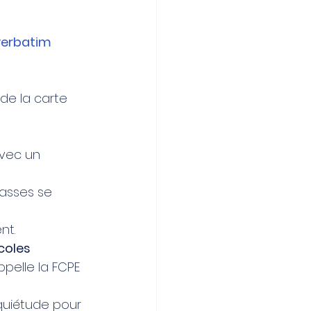
 verbatim 
de la carte 
avec un 
lasses se 
nt. 
coles 
pelle la FCPE 
nquiétude pour 