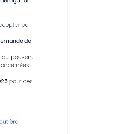
 dérogation
accepter ou 
 demande de 
s qui peuvent 
 concernées 
025
 pour ces 
utière :