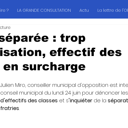
re ?
LA GRANDE CONSULTATION
Actu
La lettre de l'
ecture
 séparée : trop
isation, effectif des
 en surcharge
Julien Miro, conseiller municipal d'opposition est int
conseil municipal du lundi 24 juin pour dénoncer les
d'effectifs des classes
 et s
'inquiéter
 de la 
séparat
fratries
.