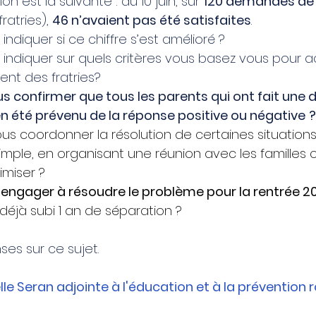
 est la suivante : au 10 juin, sur 
120 demandes de
ratries), 
46 n’avaient pas été satisfaites
. 
ndiquer si ce chiffre s’est amélioré ?  
 indiquer sur quels critères vous basez vous pour 
nt des fratries? 
s confirmer que tous les parents qui ont fait une
n été prévenu de la réponse positive ou négative
?
ous coordonner la résolution de certaines situation
simple, en organisant une réunion avec les familles
miser ? 
 engager à résoudre le problème pour la rentrée 2
 déjà subi 1 an de séparation ?
ses sur ce sujet.
le Seran adjointe à l'éducation et à la prévention ro