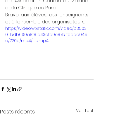
de l’Association Confort du Malade 
de la Clinique du Parc.
Bravo aux élèves, aux enseignants 
et à l’ensemble des organisateurs.
https://video.wixstatic.com/video/b3503
0_bdb690a8f81a43dfa9c87b1fdada04e
a/720p/mp4/file.mp4
Voir tout
Posts récents