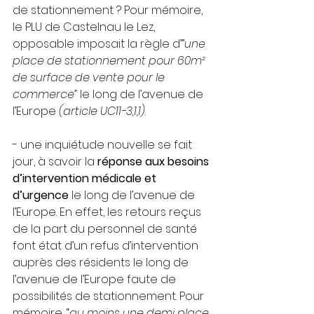
de stationnement ? Pour mémoire, 
le PLU de Castelnau le Lez, 
opposable imposait la règle d’”
une 
place de stationnement pour 60m² 
de surface de vente pour le 
commerce” 
le long de l’avenue de 
l’Europe 
(article UC11-3,1,1)
.
- une inquiétude nouvelle se fait 
jour, à savoir la 
réponse aux besoins 
d’intervention médicale et 
d’urgence
 le long de l’avenue de 
l’Europe. En effet, les retours reçus 
de la part du personnel de santé 
font état d’un refus d’intervention 
auprès des résidents le long de 
l’avenue de l’Europe faute 
de 
possibilités de
stationnement. Pour 
mémoire, “
au moins une demi place 