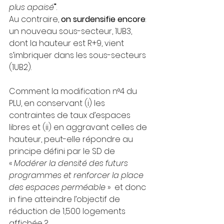
plus apaisé
"
.
Au contraire, 
on surdensifie encore
: 
un nouveau sous-secteur, 1UB3, 
dont la hauteur est R+9, vient 
s’imbriquer dans les sous-secteurs 
(1UB2).
Comment la modification n°4 du 
PLU, en conservant (i) les 
contraintes de taux d’espaces 
libres et (ii) en aggravant celles de 
hauteur, peut-elle répondre au 
principe défini par le SD de 
« 
Modérer la densité des futurs 
programmes et renforcer la place 
des espaces perméable
 »  et donc 
in fine atteindre l’objectif de 
réduction de 1,500 logements 
affichée ?