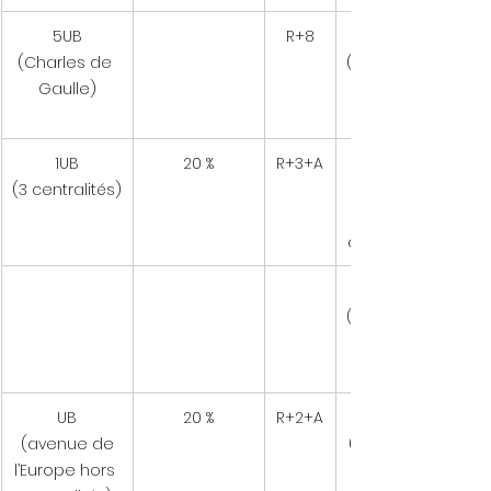
5UB
R+8
(Charles de 
(émer
Gaulle)
genc
1UB
20 %
R+3+A
(3 centralités)
centr
alités)
(émer
genc
UB
20 %
R+2+A
 (avenue de 
(aven
l’Europe hors 