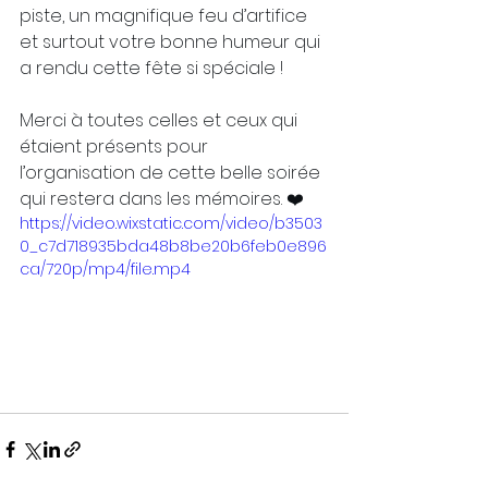
piste, un magnifique feu d’artifice 
et surtout votre bonne humeur qui 
a rendu cette fête si spéciale !
Merci à toutes celles et ceux qui 
étaient présents pour 
l’organisation de cette belle soirée 
qui restera dans les mémoires. ❤️
https://video.wixstatic.com/video/b3503
0_c7d718935bda48b8be20b6feb0e896
ca/720p/mp4/file.mp4