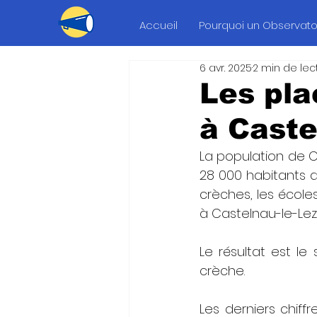
Accueil
Pourquoi un Observatoi
6 avr. 2025
2 min de lec
Les pl
à Caste
La population de C
28 000 habitants a
crèches, les écoles
à Castelnau-le-Lez 
Le résultat est le
crèche.
Les derniers chiffr