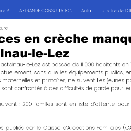
re ?
LA GRANDE CONSULTATION
Actu
La lettre de l'
ture
aces en crèche manq
lnau-le-Lez
astelnau-le-Lez est passée de 11 000 habitants en 
ctuellement, sans que les équipements publics, en p
 maternelles et primaires, ne suivent. Les jeunes par
sont confrontés à des difficultés de garde pour leu
 suivant : 200 familles sont en liste d’attente pou
es publiés par la Caisse d’Allocations Familiales (CAF