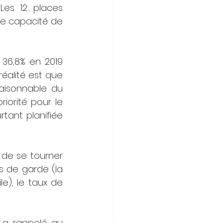
es 12 places 
e capacité de 
 36,8% en 2019 
éalité est que 
aisonnable du 
iorité pour le 
tant planifiée 
de se tourner 
 de garde (la 
e), le taux de 
 a rappelé au 