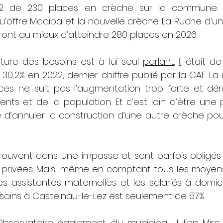
2 de 230 places en crèche sur la commune. L
’offre Madiba et la nouvelle crèche La Ruche d’un
ont au mieux d’atteindre 280 places en 2026.
ture des besoins est à lui seul 
parlant.
Il
 était de
0,2% en 2022, dernier chiffre publié par la CAF. La r
es ne suit pas l’augmentation trop forte et dér
s et de la population. Et c’est loin d’être une pr
 d’annuler la construction d’une autre crèche pour
rouvent dans une impasse et sont parfois obligés 
s privées. Mais, même en comptant tous les moyens
les assistantes maternelles et les salariés à domicil
oins à Castelnau-le-Lez est seulement de 57%.
Observatoire également élu municipal, Julien Miro,