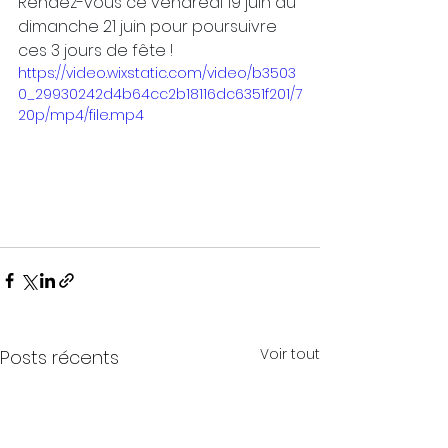
Rendez-vous ce vendredi 19 juin au 
dimanche 21 juin pour poursuivre 
ces 3 jours de fête !
https://video.wixstatic.com/video/b3503
0_29930242d4b64cc2b18116dc6351f201/7
20p/mp4/file.mp4
Voir tout
Posts récents