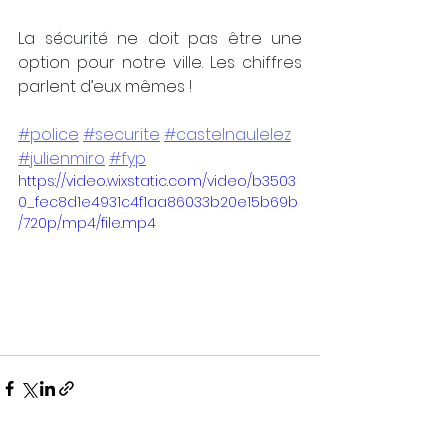
La sécurité ne doit pas être une 
option pour notre ville. Les chiffres 
parlent d’eux mêmes !
#police
#securite
#castelnaulelez
#julienmiro
#fyp
https://video.wixstatic.com/video/b3503
0_fec8d1e4931c4f1aa86033b20e15b69b
/720p/mp4/file.mp4