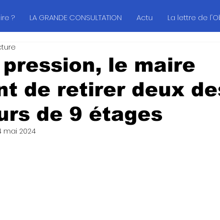
re ?
LA GRANDE CONSULTATION
Actu
La lettre de l'
cture
 pression, le maire
nt de retirer deux de
ours de 9 étages
4 mai 2024