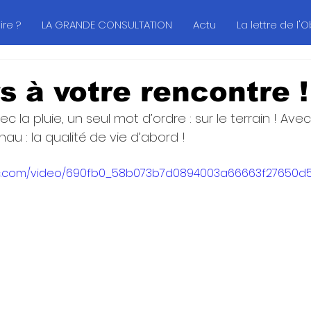
re ?
LA GRANDE CONSULTATION
Actu
La lettre de l'
s à votre rencontre !
c la pluie, un seul mot d’ordre : sur le terrain ! Avec 
u : la qualité de vie d’abord !
atic.com/video/690fb0_58b073b7d0894003a66663f27650d5