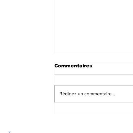
Commentaires
Rédigez un commentaire...
Un immense honneur de
remettre la médaille de
la Ville à Denise
Cambon de Lavalette à