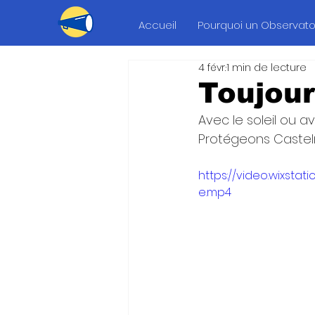
Accueil
Pourquoi un Observatoi
4 févr.
1 min de lecture
Toujour
Avec le soleil ou ave
Protégeons Castelna
https://video.wixst
e.mp4