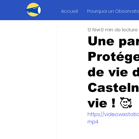
Accueil
Pourquoi un Observatoi
12 févr.
0 min de lecture
Une par
Protége
de vie 
Casteln
vie ! 🥰
https://video.wixst
mp4