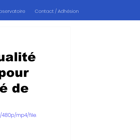
Observatoire
Contact / Adhésion
ualité
 pour
té de
/480p/mp4/file.