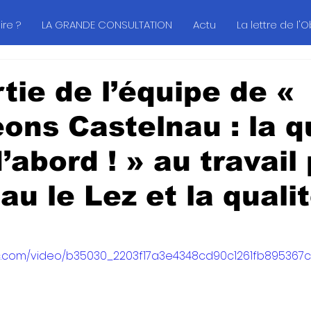
re ?
LA GRANDE CONSULTATION
Actu
La lettre de l'
tie de l’équipe de «
ons Castelnau : la q
d’abord ! » au travail
au le Lez et la quali
atic.com/video/b35030_2203f17a3e4348cd90c1261fb895367c