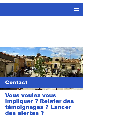
Contact
Vous voulez vous
impliquer ? Relater des
témoignages ? Lancer
des alertes ?