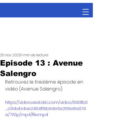
25 nov. 2025
1 min de lecture
Episode 13 : Avenue
Salengro
Retrouvez le treizième épisode en 
vidéo (Avenue Salengro).
https://video.wixstatic.com/video/690fb0
_c134ebdae2454f16b0de9e206e8a074
e/720p/mp4/file.mp4