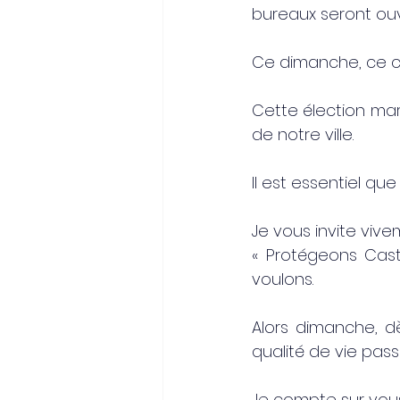
bureaux seront ouv
Ce dimanche, ce ch
Cette élection mar
de notre ville.
Il est essentiel qu
Je vous invite vivem
« Protégeons Cast
voulons.
Alors dimanche, dè
qualité de vie pas
Je compte sur vou