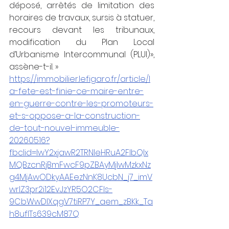
déposé, arrêtés de limitation des 
horaires de travaux, sursis à statuer, 
recours devant les tribunaux, 
modification du Plan Local 
d’Urbanisme Intercommunal (PLUI)», 
assène-t-il. »
https://immobilier.lefigaro.fr/article/l
a-fete-est-finie-ce-maire-entre-
en-guerre-contre-les-promoteurs-
et-s-oppose-a-la-construction-
de-tout-nouvel-immeuble-
20260516?
fbclid=IwY2xjawR2TRNleHRuA2FlbQIx
MQBzcnRjBmFwcF9pZBAyMjIwMzkxNz
g4MjAwODkyAAEezNnK8UcbN_j7_imV
wrIZ3pr2i12EvJzYR5O2CFIs-
9CbWwDlXqgV7tiRP7Y_aem_zBKk_Ta
h8ufITs639cM87Q