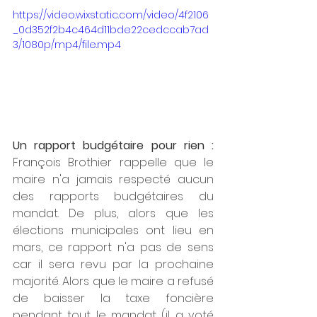
https://video.wixstatic.com/video/4f2106
_0d352f2b4c464d11bde22cedccab7ad
3/1080p/mp4/file.mp4
Un rapport budgétaire pour rien : 
François Brothier rappelle que le 
maire n'a jamais respecté aucun 
des rapports budgétaires du 
mandat. De plus, alors que les 
élections municipales ont lieu en 
mars, ce rapport n'a pas de sens 
car il sera revu par la prochaine 
majorité. Alors que le maire a refusé 
de baisser la taxe foncière 
pendant tout le mandat (il a voté 