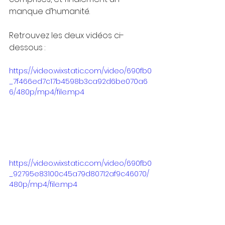
manque d’humanité.
Retrouvez les deux vidéos ci-
dessous :
https://video.wixstatic.com/video/690fb0
_7f466ed7c17b4598b3ca92d6be070a6
6/480p/mp4/file.mp4
https://video.wixstatic.com/video/690fb0
_92795e83100c45a79d80712af9c46070/
480p/mp4/file.mp4