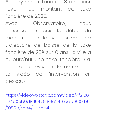
A ce rythme, il faudrait 13 ans pour 
revenir au montant de taxe 
foncière de 2020.
Avec l'Observatoire, nous 
proposons depuis le début du 
mandat que la ville suive une 
trajectoire de baisse de la taxe 
foncière de 20% sur 6 ans. La ville a 
aujourd'hui une taxe foncière 38% 
au dessus des villes de même taille. 
La vidéo de l'intervention ci-
dessous :
https://video.wixstatic.com/video/4f2106
_74a0cb9d8f15426186d2401ede9994b5
/1080p/mp4/file.mp4