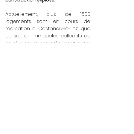
Actuellement, plus de 1500 
logements sont en cours de 
réalisation à Castenau-le-Lez, que 
ce soit en immeubles collectifs ou 
en division de parcelles pour créer 
de nouvelles maisons. Rien que sur 
l’avenue de l’Europe, nous 
dénombrons plus de 560 
appartements en cours de 
construction, et le Maire souhaite 
en rajouter 1500 de plus. Plus de 500 
logements sont en construction 
dans le quartier Eurêka, et à terme 
1700 logements et 100 000 m² de 
bureaux y seront construits. 
Pourquoi le maire poursuit-il cette 