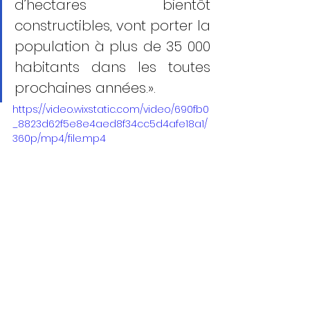
d’hectares bientôt 
constructibles, vont porter la 
population à plus de 35 000 
habitants dans les toutes 
prochaines années.». 
https://video.wixstatic.com/video/690fb0
_8823d62f5e8e4aed8f34cc5d4afe18a1/
360p/mp4/file.mp4